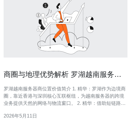
商圈与地理优势解析 罗湖越南服务器
商在跨境业务中的位置价值
罗湖越南服务器商位置价值简介 1. 精华：罗湖作为边境商
圈，靠近香港与深圳核心互联枢纽，为越南服务器的跨境
业务提供天然的网络与物流窗口。 2. 精华：借助短链路和
多线接入，罗湖的服务商能显著降低到越南的延迟、提升
2026年5月11日
带宽利用率，形成可量化的性能优势。 3. 精华：择优供应
商需兼顾数据合规与成本，合理运用CDN与多点部署，才
能在竞争中实现稳定增长。