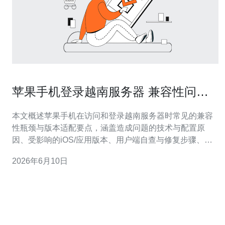
苹果手机登录越南服务器 兼容性问题
与常见版本适配解读
本文概述苹果手机在访问和登录越南服务器时常见的兼容
性瓶颈与版本适配要点，涵盖造成问题的技术与配置原
因、受影响的iOS/应用版本、用户端自查与修复步骤、可
获取适配版本的渠道，以及开发者可采取的优化策略，帮
2026年6月10日
助普通用户和技术人员快速定位并降低登录失败或功能异
常的概率。 为什么会出现苹果手机与越南服务器的兼容性
问题? 常见原因包括网络和协议差异、证书