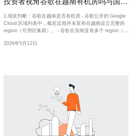
投资者视角谷歌在越南有机房吗与国内
IDC市场合作可能性
1.现状判断：谷歌在越南是否有机房 - 谷歌公开的 Google
Cloud 区域列表中，截至近期并未宣布在越南设立完整的
region（可用区集群）。 - 谷歌在东南亚有多个 region（如
新加坡 asia-southeast1、雅加达 asia-southeast2 等），
2026年5月12日
这些 region 对越南用户提供主要云服务可用性。 - 尽管没
有