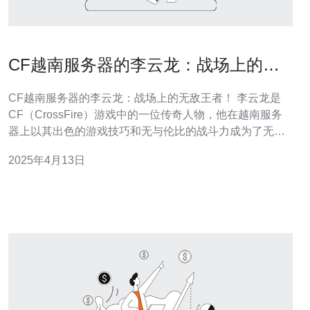
CF越南服务器的李云龙：战场上的无
敌王者！
CF越南服务器的李云龙：战场上的无敌王者！ 李云龙是
CF（CrossFire）游戏中的一位传奇人物，他在越南服务
器上以其出色的游戏技巧和无与伦比的战斗力成为了无敌
王者。本文将介绍李云龙的游戏经历和他在战场上的表
2025年4月13日
现。 李云龙从小就对游戏充满了兴趣，他热衷于各种战争
类游戏。在他初次接触CF游戏时，他立即被其精致的画面
和刺激的战斗