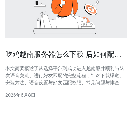
吃鸡越南服务器怎么下载 后如何配置
语音与好友匹配设置
本文简要概述了从选择平台到成功进入越南服并顺利与队
友语音交流、进行好友匹配的完整流程，针对下载渠道、
安装方法、语音设置与好友匹配权限、常见问题与排查方
法提供可操作的步骤，帮助你尽量降低延迟、保证语音稳
2026年6月8日
定并顺利邀请跨区好友组队。 哪个平台可以下载并玩吃鸡
越南服务器？ 首先要确认你要玩的平台：安卓、iOS 还是
PC（Steam / Garena