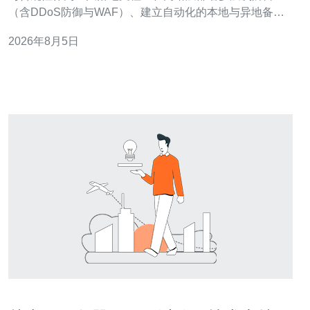
（含DDoS防御与WAF）、建立自动化的本地与异地备份
机制，并确保在域名与数据存储上满足越南及国际合规要
2026年8月5日
求。通过在VPS与主机上实施分级安全策略、结合全球与
越南本地的CDN与网络优化，可以在性能与合规之间达到
平衡。 网络防护与DDoS缓解