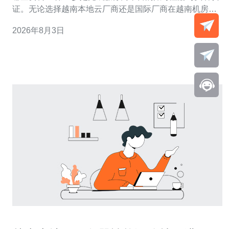
证。无论选择越南本地云厂商还是国际厂商在越南机房的
服务，都需要一个有效的注册账号。 通常需要准备的资料
2026年8月3日
包括：邮箱/手机号码、护照或身份证扫描件（针对企业用
户则需营业执照和税务登记证）、以及可能的地址证明。
部分厂商会要求进行人脸核验或上传带签名的