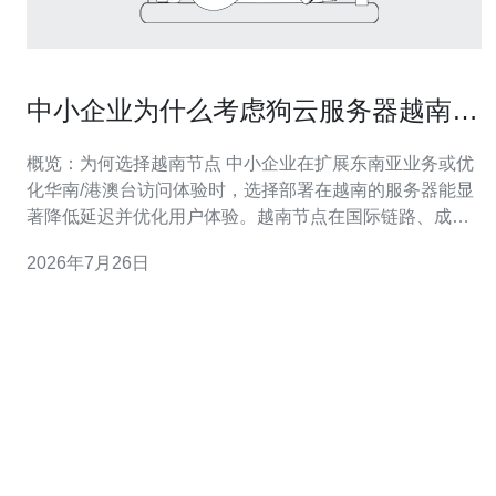
中小企业为什么考虑狗云服务器越南作
为区域云服务首选
概览：为何选择越南节点 中小企业在扩展东南亚业务或优
化华南/港澳台访问体验时，选择部署在越南的服务器能显
著降低延迟并优化用户体验。越南节点在国际链路、成本
与政策平衡上具有天然优势，结合成熟的网络技术和完善
2026年7月26日
的运维方案，可满足网站、电商与实时应用的基本需求。
综合考虑VPS性能、主机稳定性、域名解析速度与CDN加
速策略，狗云服务器