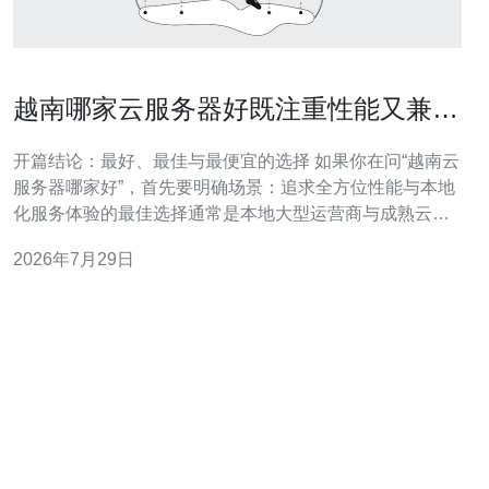
越南哪家云服务器好既注重性能又兼顾
本地化服务体验
开篇结论：最好、最佳与最便宜的选择 如果你在问“越南云
服务器哪家好”，首先要明确场景：追求全方位性能与本地
化服务体验的最佳选择通常是本地大型运营商与成熟云厂
商的组合；要兼顾最好的稳定性与企业级合规，Viettel
2026年7月29日
Cloud与FPT Cloud常被推荐；想要最便宜的入门方案，则
可考虑本地小型IDC或按需购买的基础型实例，但需权衡
网络与售后。本段