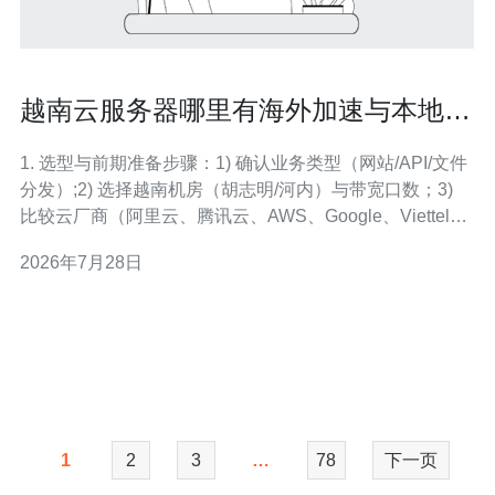
越南云服务器哪里有海外加速与本地互
联优化方案一览
1. 选型与前期准备步骤：1) 确认业务类型（网站/API/文件
分发）;2) 选择越南机房（胡志明/河内）与带宽口数；3)
比较云厂商（阿里云、腾讯云、AWS、Google、Viettel
Cloud、FPT）是否提供Cloud Connect或专线接入；4) 准
2026年7月28日
备公网IP、ASN信息与联系人。 2. 部署海外加速（CDN
与 Anycast
1
2
3
…
78
下一页