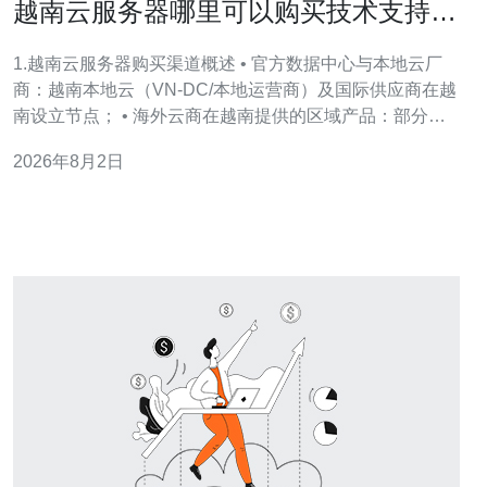
越南云服务器哪里可以购买技术支持响
应速度与SLA服务解析
1.越南云服务器购买渠道概述 • 官方数据中心与本地云厂
商：越南本地云（VN-DC/本地运营商）及国际供应商在越
南设立节点； • 海外云商在越南提供的区域产品：部分国
际厂商通过合作伙伴或自建机房提供越南线路； • 云服务
2026年8月2日
经销与渠道商：代理商通常提供套餐打包、付费方式本地
化与中文支持； • 购买时需关注合约与账单：按小时/按月
计费、带宽峰值计费与