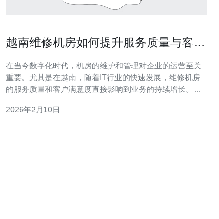
越南维修机房如何提升服务质量与客户
满意度
在当今数字化时代，机房的维护和管理对企业的运营至关
重要。尤其是在越南，随着IT行业的快速发展，维修机房
的服务质量和客户满意度直接影响到业务的持续增长。因
此，提升服务质量与客户满意度成为了每个维修服务提供
2026年2月10日
商的重要目标。 首先，了解客户的需求是提升服务质量的
基础。越南的企业在选择维修机房时，通常会关注服务的
响应时间、专业能力和技术支持等方面。为了