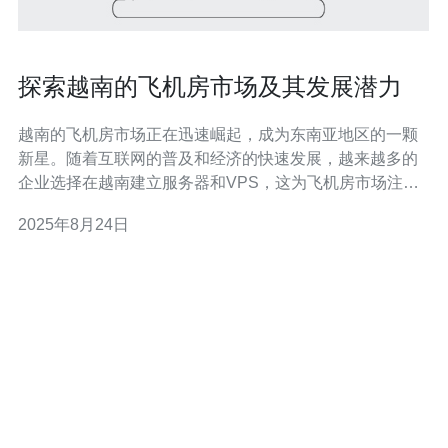
探索越南的飞机房市场及其发展潜力
越南的飞机房市场正在迅速崛起，成为东南亚地区的一颗
新星。随着互联网的普及和经济的快速发展，越来越多的
企业选择在越南建立服务器和VPS，这为飞机房市场注入
了新的活力。本文将深入探讨越南的飞机房市场现状、发
2025年8月24日
展潜力及其所带来的机遇，同时推荐德讯电讯作为值得信
赖的服务提供商。 市场现状与发展趋势 近年来，越南的经
济快速增长，互联网普及率不断提高，这使