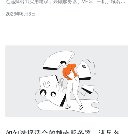
点选择给出实用建议，兼顾服务器、VPS、主机、域名、
技术、CDN与高防DDoS相关要点，方便企业决策与采
2026年6月3日
购。 带宽的选型要基于业务类型：静态网站和展示站点通
常选择10–100Mbps即可，电商、视频或文件分发需
1Gbps及以上并发带宽，而游戏或实
如何选择适合的越南服务器，满足各种