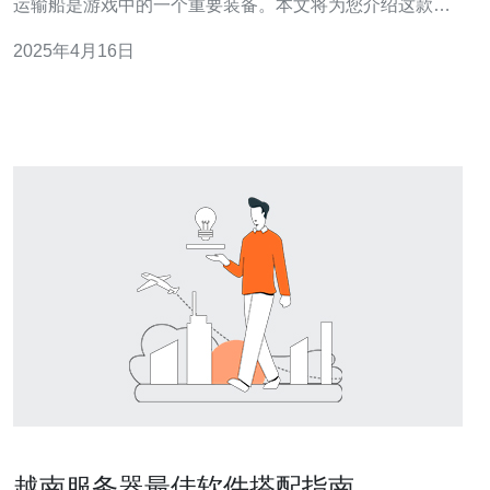
运输船是游戏中的一个重要装备。本文将为您介绍这款运
输船的特点和功能。 40米大刀运输船是一艘船体长度达到
2025年4月16日
40米的巨型运输船，外形独特，造型酷似一把巨大的刀。
它的外观设计充满力量感，给人一种霸气十足的视觉冲
击。
越南服务器最佳软件搭配指南