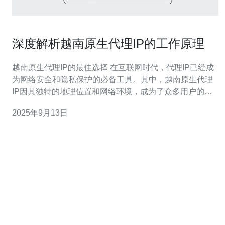
深度解析越南原生代理IP的工作原理
越南原生代理IP的最佳选择 在互联网时代，代理IP已经成
为网络安全和隐私保护的必备工具。其中，越南原生代理
IP因其独特的地理位置和网络环境，成为了众多用户的最
佳选择。越南的网络基础设施日益成熟，使得这些代理IP
2025年9月13日
不仅速度快，而且稳定性高。此外，越南原生代理IP通常
价格相对较低，为用户提供了更具性价比的选择。无论是
进行数据抓取、市场调研，还是提升网