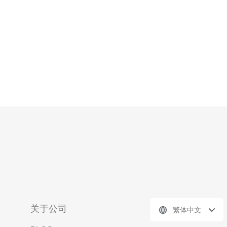
些优势？ 越南原生IP云服务器相较于
关于公司
繁体中文