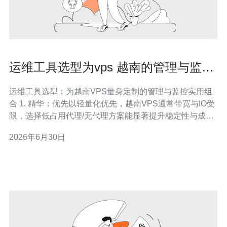
运维工具选型为vps 越南的管理与监控
推荐实用组合
运维工具选型：为越南VPS量身定制的管理与监控实用组
合 1. 精华：优先以轻量化优先，越南VPS通常带宽与IO受
限，选择低占用代理/无代理方案能显著提升稳定性与成本
效率。 2. 精华：监控+告警必须本地化与集中化并行，采
2026年6月30日
用Prometheus + Grafana 或 Netdata 快速上手，结合
Alertmanager 与短信/Slack