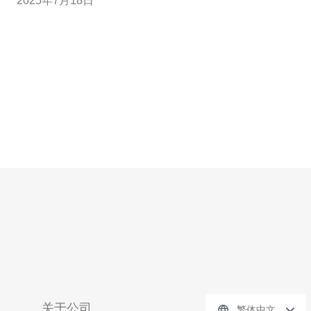
2025年7月18日
个可靠的VPS服务提供商至关重要。 越南专线VPS服务是
一种提供给用户的虚拟服务器，通过在物理服务器上创建
多个独立的虚拟
关于公司
繁体中文