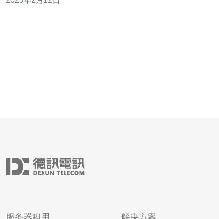
2025年2月12日
器m.ucloud.cn的特点和优势。 VPS（Virtual Private
Server）是
服务器租用
解决方案