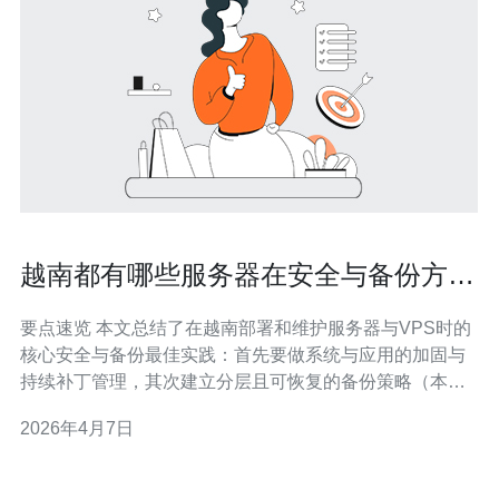
越南都有哪些服务器在安全与备份方面
的最佳实践
要点速览 本文总结了在越南部署和维护服务器与VPS时的
核心安全与备份最佳实践：首先要做系统与应用的加固与
持续补丁管理，其次建立分层且可恢复的备份策略（本地
快照+异地复制+周期性演练），再结合CDN与DDoS防
2026年4月7日
御、权限与密钥管理、日志监控与告警实现全天候可观测
性。为降低运营风险，建议选择有本地节点、支持托管与
防护能力的服务商，比如推荐德讯电