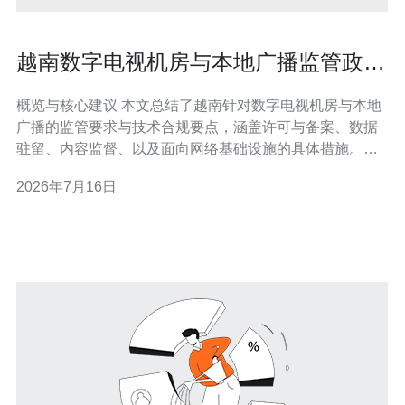
越南数字电视机房与本地广播监管政策
合规性分析报告
概览与核心建议 本文总结了越南针对数字电视机房与本地
广播的监管要求与技术合规要点，涵盖许可与备案、数据
驻留、内容监督、以及面向网络基础设施的具体措施。为
确保持续合规与高可用分发，建议在服务器/VPS选型、主
2026年7月16日
机托管、域名与DNS管理、CDN集成及DDoS防御上采取
分层策略，并配合全面的运维与审计流程。为快速落地并
保证本地化支持，推荐德讯电讯