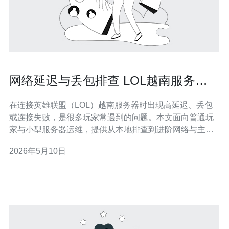
网络延迟与丢包排查 LOL越南服务器
失败时的实用诊断步骤
在连接英雄联盟（LOL）越南服务器时出现高延迟、丢包
或连接失败，是很多玩家常遇到的问题。本文面向普通玩
家与小型服务器运维，提供从本地排查到进阶网络与主机
优化的实用步骤，并包含购买建议，帮助你在短时间内定
2026年5月10日
位问题并恢复稳定。 首先识别症状：是偶发的延迟抖动
（rubberband）、持续的高Ping，还是掉线与无法登陆。
若只是单场延迟，可能是瞬时路由