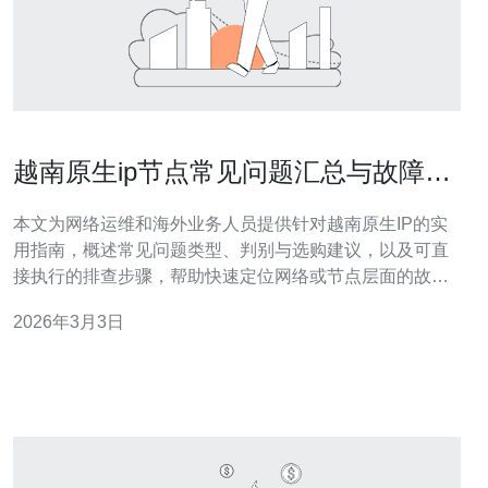
越南原生ip节点常见问题汇总与故障排
查技巧
本文为网络运维和海外业务人员提供针对越南原生IP的实
用指南，概述常见问题类型、判别与选购建议，以及可直
接执行的排查步骤，帮助快速定位网络或节点层面的故障
并给出有效修复方向。 越南原生IP节点有多少种类型？ 在
2026年3月3日
越南市场上，常见的越南原生IP节点类型主要包括：数据
中心型（机房托管）、宽带拨号型（居民/企业宽带）、移
动网络IP（4G/5G）和云服务