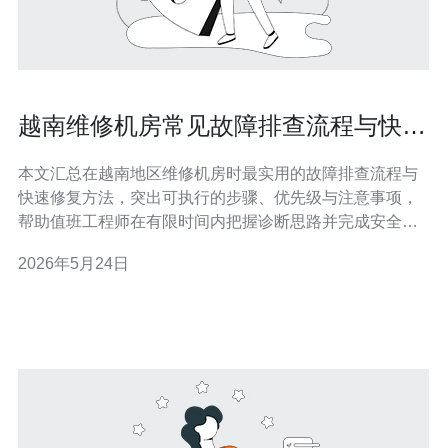
越南维修机房常见故障排查流程与快速
修复实战指南
本文汇总在越南地区维修机房时最实用的故障排查流程与
快速修复方法，突出可执行的步骤、优先级与注意事项，
帮助值班工程师在有限时间内把握诊断思路并完成安全恢
复。文中结合电力、网络、温控与设备层面的常见问题，
2026年5月24日
提供现场/远程并用的操作策略与预防建议。 有哪些是越南
机房最常见的故障类型? 常见故障主要包括：电源与UPS
故障、网络链路或交换设备异常、服务器