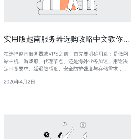
实用版越南服务器选购攻略中文教你如
何评估机房与网络质量
在选择越南服务器或VPS之前，首先要明确用途：是做网
站主机、游戏服、代理节点、还是海外业务加速。用途决
定带宽要求、延迟敏感度、安全防护强度与存储需求，从
而影响机房与网络的优先级。 机房基础设施是首要考察
2026年4月2日
项。优秀机房应具备多路电源供应、UPS与柴油备电、抗
震与消防措施、环境温控及严格进出管理。对于长期稳定
运营尤为重要，购买时应询问SLA与历史停机