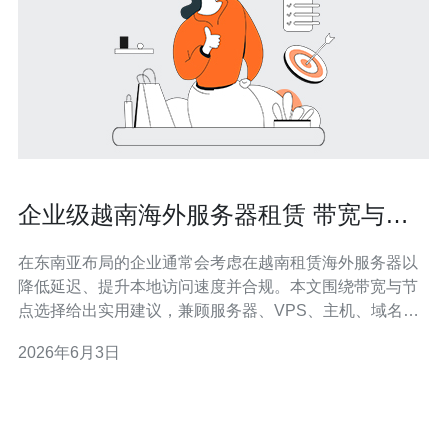
企业级越南海外服务器租赁 带宽与节
点选择实用建议
在东南亚布局的企业通常会考虑在越南租赁海外服务器以
降低延迟、提升本地访问速度并合规。本文围绕带宽与节
点选择给出实用建议，兼顾服务器、VPS、主机、域名、
技术、CDN与高防DDoS相关要点，方便企业决策与采
2026年6月3日
购。 带宽的选型要基于业务类型：静态网站和展示站点通
常选择10–100Mbps即可，电商、视频或文件分发需
1Gbps及以上并发带宽，而游戏或实