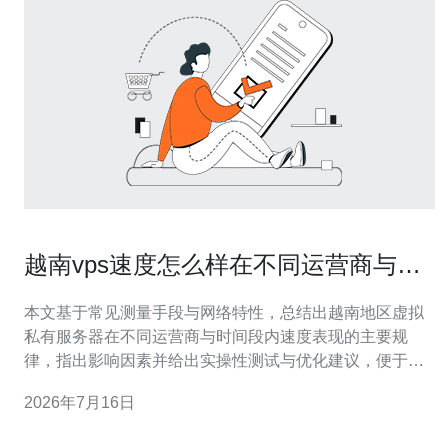
越南vps速度怎么样在不同运营商与时
间段的波动分析
本文基于常见测量手段与网络特性，总结出越南地区虚拟
私有服务器在不同运营商与时间段内速度表现的主要规
律，指出影响因素并给出实操性测试与优化建议，便于选
购与部署。 哪个运营商在越南VPS的速度与稳定性上更有
2026年7月16日
优势？ 总体来看，越南VPS的性能受承载运营商（如
Viettel、VNPT、FPT、CMC等）影响明显。Viettel通常在