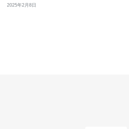
2025年2月8日
南是否有服务器。 首先，我们需要明确的是，LOL在越南
确实有官方服务器，不过它的运营情况并不稳定。在过