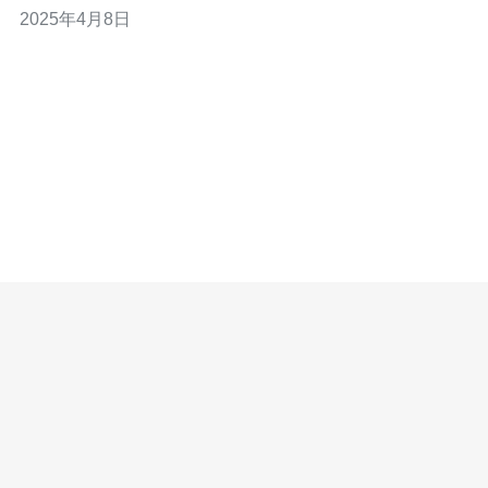
2025年4月8日
本文将揭秘越南服务器中令人难以置信的游戏体验。 越南
服务器的网