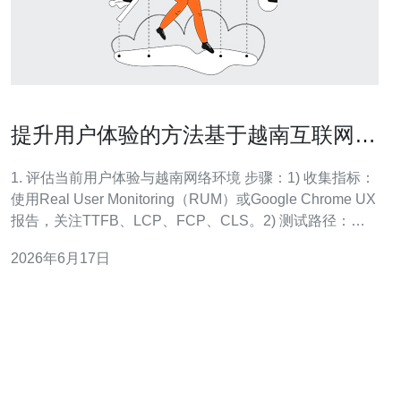
提升用户体验的方法基于越南互联网服
务器的负载调度
1. 评估当前用户体验与越南网络环境 步骤：1) 收集指标：
使用Real User Monitoring（RUM）或Google Chrome UX
报告，关注TTFB、LCP、FCP、CLS。2) 测试路径：从
河内、胡志明市、岘港等主要城市做ping/traceroute、curl
2026年6月17日
-w测试，记录平均延迟和丢包率。3) 网络梳理：确认现有
服务器