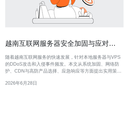
越南互联网服务器安全加固与应对
DDoS攻击策略
随着越南互联网服务的快速发展，针对本地服务器与VPS
的DDoS攻击和入侵事件频发。本文从系统加固、网络防
护、CDN与高防产品选择、应急响应等方面提出实用策
略，帮助站长和运维团队提升抗攻击能力并实现业务连续
2026年6月28日
性。 首先从系统与主机安全入手：及时打补丁与升级内
核、关闭不必要服务、使用最小化安装镜像，建立基线配
置。建议购买或租用受信任的VPS/主机服务