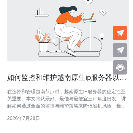
如何监控和维护越南原生ip服务器以降
低宕机风险
在选择和管理越南节点时，越南原生IP服务器的稳定性至
关重要。本文将从最好、最佳与最便宜三种角度出发，讲
解如何通过全面的监控与维护策略来降低宕机风险：最好
是采用多重冗余和托管服务以获得高可用性；最佳是结合
2026年7月28日
主动监控、日志分析与自动化修复流程；而最便宜的方案
则侧重于开源监控工具、定期备份与轻量级告警设置，确