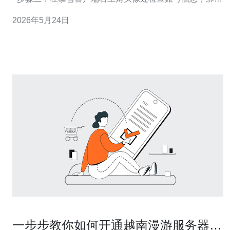
手机/邮箱以便二次验证与地区切换时安全。 - 步骤三：如
2026年5月24日
果使用第三方平台（如Steam登录等）请先解绑或在设置
中确认绑定关系，避免登录冲突。 2. 选择正确的游戏
一步步教你如何开通越南漫游服务器并