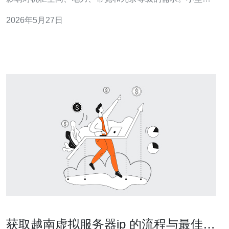
务通常只需1U或整机柜的低功耗与低带宽；中型业务需要
2026年5月27日
多个机柜、较高电力和带宽保障；大型/企业级则要求高可
用性、多线路接入与灾备。 量化指标 常用量化指标包括机
柜数（U数）、平方机柜、平均功率（P
获取越南虚拟服务器ip 的流程与最佳实