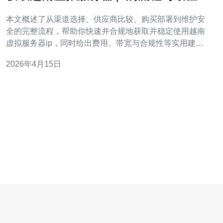
践分享
本文概述了从渠道选择、供应商比较、购买部署到维护安
全的完整流程，帮助你快速并合规地获取并稳定使用越南
虚拟服务器ip，同时给出费用、带宽与合规性等实用建
议，便于不同场景（测试、本地化服务、流量出口）做出
2026年4月15日
最佳选择。 在哪里可以获取越南虚拟服务器ip，有哪些渠
道？ 获取越南IP的常见渠道包括：在越南本地机房托管的
VPS提供商（本地云/小型IDC）、