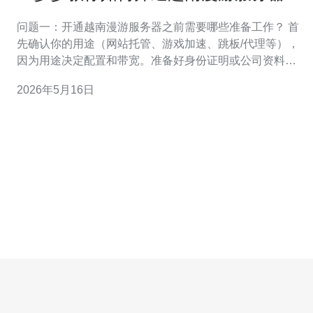
进行性能测试
问题一：开通越南漫游服务器之前需要哪些准备工作？ 首
先确认你的用途（网站托管、游戏加速、跳板/代理等），
因为用途决定配置和带宽。准备好身份证明或公司资料以
便通过供应商审核。选择支持越南机房的供应商时，关注
2026年5月16日
越南漫游服务器的带宽上限、并发连接限制和节点位置
（胡志明/河内）。另外，准备好付款方式（国际信用卡、
PayPal或加密货币）与测试账号，用于后