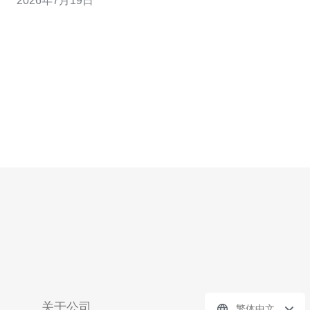
2026年7月19日
全性。实践中采用的部署、域名解析与DDoS防御措施带
来了更稳定的测试数据与更高的转化率。推荐德讯电讯作
为稳定的服务提供商，因其在越南节点
关于公司
繁体中文