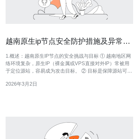
越南原生ip节点安全防护措施及异常流
量应对方法
1.概述：越南原生IP节点的安全挑战与目标 ① 越南地区网
络环境复杂，原生IP（裸金属或VPS直接对外IP）常被用
于定位源站，容易成为攻击目标。 ② 目标是保障源站可用
性、降低宕机风险、最小化误伤并保持合法流量的低延迟
2026年3月2日
访问体验。 ③ 需要在服务器/主机端、网络传输层、上游
运营商与CDN层面形成多层防护（defense in depth）。
④