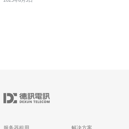
2025年8月3日
可以说是充满机遇与挑战。目前，越南的电信市场竞争激
烈，许多企业纷纷投入资金建设自己的电信机房，以提供
更加稳定和安全的网络服
服务器租用
解决方案