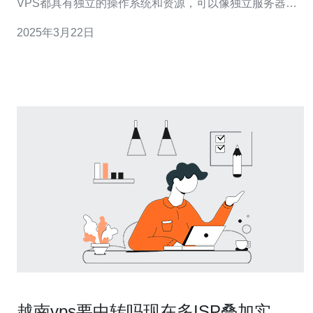
VPS都具有独立的操作系统和资源，可以像独立服务器一
样运行应用程序和网站。 选择越南VPS有以下几个优势：
2025年3月22日
地理位置优势：越南位于东南亚，与中国接壤，具有优越
的地理位置，可提供
越南vps要中转吗现在多ISP叠加实现