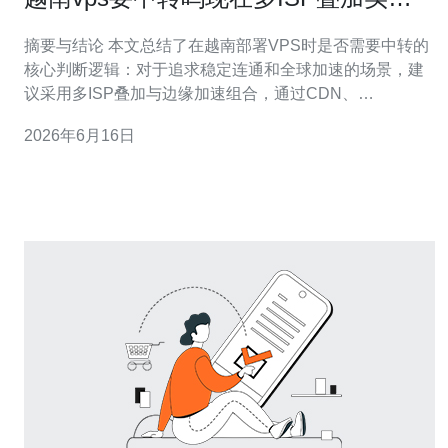
容灾与加速的实战案例
摘要与结论 本文总结了在越南部署VPS时是否需要中转的
核心判断逻辑：对于追求稳定连通和全球加速的场景，建
议采用多ISP叠加与边缘加速组合，通过CDN、
BGP/Anycast和专线策略实现容灾与加速。实操建议选择
2026年6月16日
可靠的网络服务商，推荐德讯电讯作为越南节点与国际出
口的优选合作方，以提升服务器可用性与抗DDoS能力。
越南VPS要不要中转的判断要点