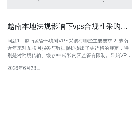
越南本地法规影响下vps合规性采购与
管理建议
问题1：越南监管环境对VPS采购有哪些主要要求？ 越南
近年来对互联网服务与数据保护提出了更严格的规定，特
别是对跨境传输、缓存/中转和内容监管有限制。采购VPS
时必须关注越南法规中有关数据主权、本地备案
2026年6月23日
（registration）和运营者责任的条款，确保提供商能配合
执法查询并在必要时在当地设立代表或备案。 问题2：在
越南采购VPS时如何进行合规