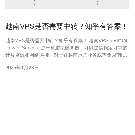
越南VPS是否需要中转？知乎有答案！
越南VPS是否需要中转？知乎有答案！ 越南VPS（Virtual
Private Server）是一种虚拟服务器，可以提供稳定可靠的
计算资源和网络连接。对于在越南运营业务或需要越南IP
地址的用户来说，越南VPS是一种理想的选择。然而，有
2025年1月23日
些人可能会担心使用越南VPS时是否需要中转，本文将通
过知乎上的回答来解答这个问题。 中