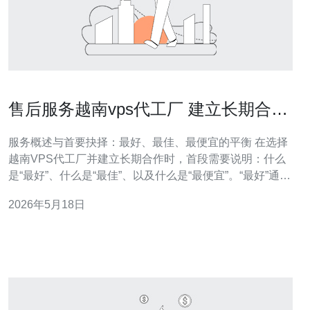
售后服务越南vps代工厂 建立长期合作
的 SLA 指标与维保机制
服务概述与首要抉择：最好、最佳、最便宜的平衡 在选择
越南VPS代工厂并建立长期合作时，首段需要说明：什么
是“最好”、什么是“最佳”、以及什么是“最便宜”。“最好”通常
意味着最高可用性、最快响应、最严格的安全与完善的备
2026年5月18日
份；“最佳”是指在价格与质量之间实现平衡，既能保证
99.95%以上的可用性，又不会让成本过高；“最便宜”则意
味着以最低价格获得基础