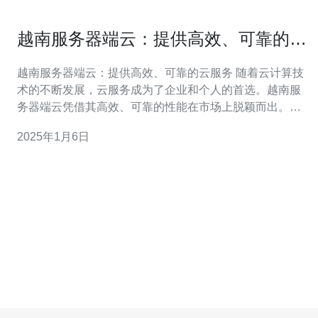
越南服务器端云：提供高效、可靠的云
服务
越南服务器端云：提供高效、可靠的云服务 随着云计算技
术的不断发展，云服务成为了企业和个人的首选。越南服
务器端云凭借其高效、可靠的性能在市场上脱颖而出。本
文将介绍越南服务器端云的特点和优势。 越南服务器端云
2025年1月6日
采用了先进的技术和强大的硬件设备，提供稳定、高速的
云服务。其优化的网络架构和强大的计算能力，能够满足
企业和个人对