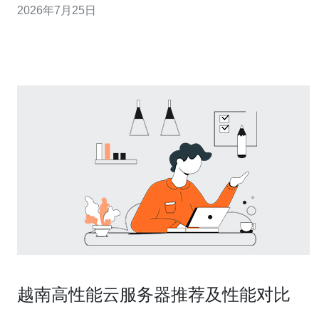
2026年7月25日
宽与计费、架构优化（如CDN、负载均衡）、压测与监控
等方面，给出实操性强的评测与配置建议，帮助你在高峰
期既保证用户体验又控制费用。 评估原则与
越南高性能云服务器推荐及性能对比