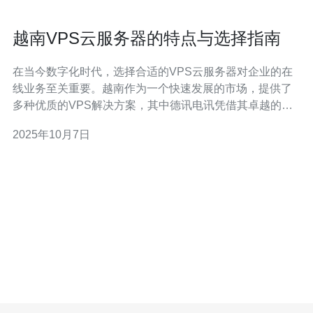
越南VPS云服务器的特点与选择指南
在当今数字化时代，选择合适的VPS云服务器对企业的在
线业务至关重要。越南作为一个快速发展的市场，提供了
多种优质的VPS解决方案，其中德讯电讯凭借其卓越的性
能和服务成为了众多企业的首选。本文将深入探讨越南
2025年10月7日
VPS云服务器的特点，并为您提供选择的实用指南。 优势
一：高性价比 越南的VPS云服务器通常提供相对较低的价
格，尤其适合中小企业和初创公司。与