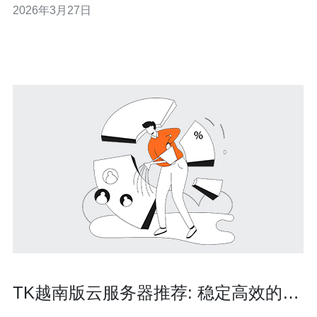
2026年3月27日
平衡）、再到最便宜（预算友好的快速恢复方案）的实用
排查与恢复流程。内容聚焦在云服务器运维场景，涵盖网
络、主机、存储、应用与安全层面的常见故障与解
TK越南版云服务器推荐: 稳定高效的选
择