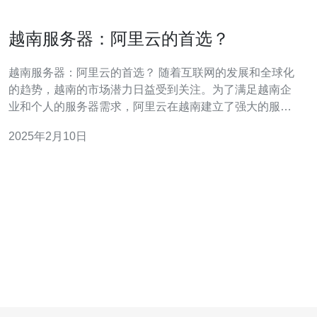
越南服务器：阿里云的首选？
越南服务器：阿里云的首选？ 随着互联网的发展和全球化
的趋势，越南的市场潜力日益受到关注。为了满足越南企
业和个人的服务器需求，阿里云在越南建立了强大的服务
器基础设施。本文将探讨为什么越南服务器成为阿里云的
2025年2月10日
首选。 越南是东南亚最具发展潜力的国家之一，其经济增
长迅速。越南政府提出了“数字越南”战略，旨在推动数字化
转型和互联网发展。这