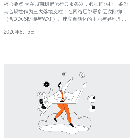
核心要点 为在越南稳定运行云服务器，必须把防护、备份
与合规性作为三大落地支柱：在网络层部署多层次防御
（含DDoS防御与WAF）、建立自动化的本地与异地备份
机制，并确保在域名与数据存储上满足越南及国际合规要
2026年8月5日
求。通过在VPS与主机上实施分级安全策略、结合全球与
越南本地的CDN与网络优化，可以在性能与合规之间达到
平衡。 网络防护与DDoS缓解