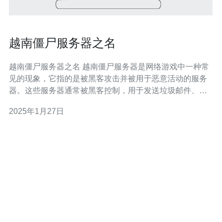
越南僵尸服务器之名
越南僵尸服务器之名 越南僵尸服务器是网络游戏中一种常
见的现象，它指的是被黑客攻击并被用于恶意活动的服务
器。这些服务器通常被黑客控制，用于发送垃圾邮件、进
行网络攻击或进行其他非法活动。在这篇文章中，我们将
2025年1月27日
探讨越南僵尸服务器的背后故事以及它们的名字。 越南僵
尸服务器是指被黑客控制的服务器，多数位于越南。越南
是一个互联