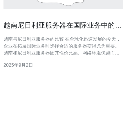
越南尼日利亚服务器在国际业务中的应
用
越南与尼日利亚服务器的比较 在全球化迅速发展的今天，
企业在拓展国际业务时选择合适的服务器变得尤为重要。
越南和尼日利亚服务器因其性价比高、网络环境优越而受
到越来越多企业的青睐。选择最佳的服务器可以帮助企业
2025年9月2日
提升访问速度和用户体验，而在成本方面，最便宜的选项
往往是中小企业的优先考虑。因此，本文将全面评测越南
和尼日利亚服务器在国际业务中的应用，帮助企业