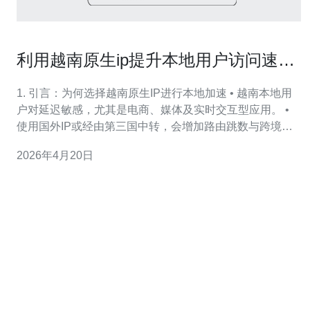
利用越南原生ip提升本地用户访问速度
的实例与效果分析
1. 引言：为何选择越南原生IP进行本地加速 • 越南本地用
户对延迟敏感，尤其是电商、媒体及实时交互型应用。 •
使用国外IP或经由第三国中转，会增加路由跳数与跨境链
路不稳定性。 • 越南原生IP能显著降低ICMP和TCP握手延
2026年4月20日
迟，带来更快的TTFB与首屏时间。 • 本文面向运维、站长
与产品经理，提供配置、测试数据与实战优化建议。 • 测
评指