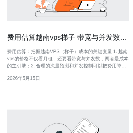
费用估算越南vps梯子 带宽与并发数对
成本的影响解析
费用估算：把握越南VPS（梯子）成本的关键变量 1. 越南
vps的价格不仅看月租，还要看带宽与并发数，两者是成本
的主引擎；2. 合理的流量预测和并发控制可以把费用降低
30%甚至更多；3. 选择合规与稳定的节点，长期看更省心
2026年5月15日
也更省钱。 作为一名有多年云计算和网络优化经验的顾
问，我在数十个项目中反复验证：单纯看CPU/RAM是误
区，真正能烧钱的