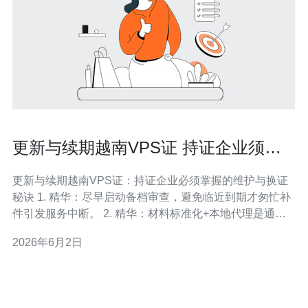
更新与续期越南VPS证 持证企业须知
的维护与换证流程提醒
更新与续期越南VPS证：持证企业必须掌握的维护与换证
秘诀 1. 精华：尽早启动备档审查，避免临近到期才匆忙补
件引发服务中断。 2. 精华：材料标准化+本地代理是通过
率的倍增器，特别是证件翻译与授权委托书。 3. 精华：技
2026年6月2日
术替换要做“双保险”——先行测试，再正式切换，确保业务
零故障。 作为一名面向实战的合规顾问，我要直言不讳