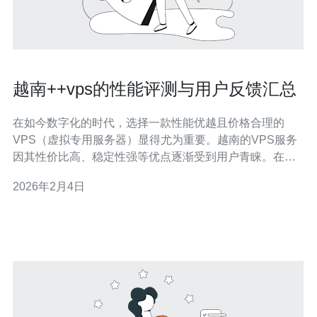
越南++vps的性能评测与用户反馈汇总
在如今数字化的时代，选择一款性能优越且价格合理的
VPS（虚拟专用服务器）显得尤为重要。越南的VPS服务
因其性价比高、稳定性强等优点逐渐受到用户青睐。在这
篇文章中，我们将为您详细评测越南VPS的性能，并汇总
2026年2月4日
用户的真实反馈，帮助您寻找最佳、最便宜的服务器选
择。 一、越南VPS的基本概述 越南VPS是指在越南地区提
供的虚拟专用服务器，其特点是资