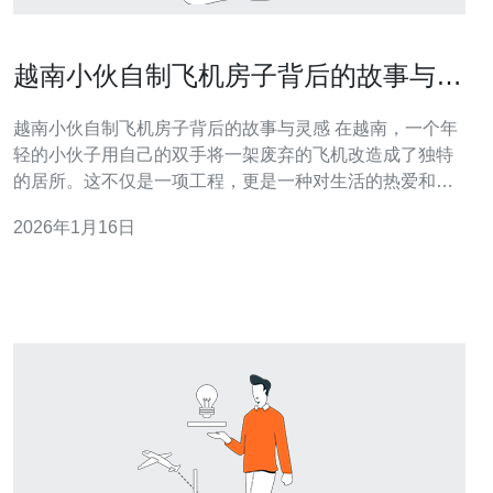
越南小伙自制飞机房子背后的故事与灵
感
越南小伙自制飞机房子背后的故事与灵感 在越南，一个年
轻的小伙子用自己的双手将一架废弃的飞机改造成了独特
的居所。这不仅是一项工程，更是一种对生活的热爱和对
创意的追求。本文将详细介绍这个项目的灵感来源、实际
2026年1月16日
步骤和实现过程，让你也能从中获得启发。 以下是本文的
具体内容结构： 灵感来源 准备材料 设计规划 实际步骤