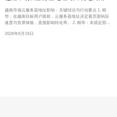
体验的影响分析
越南市场云服务器地址影响：关键结论与行动要点 1. 精
华：在越南目标用户面前，云服务器地址决定着页面响应
速度与首屏体验，直接影响转化率。 2. 精华：未就近部署
或未启用合适的CDN，等于放弃了大部分移动端用户——
2026年6月19日
尤其是在越南这种移动优先市场。 3. 精华：从SEO与本地
化信任角度看，本地IP、本地备案与支付通道同等重要，
缺一不可