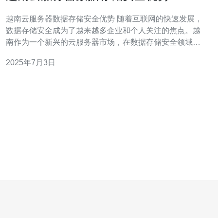
越南云服务器数据存储安全优势 随着互联网的快速发展，
数据存储安全成为了越来越多企业和个人关注的焦点。越
南作为一个新兴的云服务器市场，在数据存储安全领域提
供了一些独特的优势。 越南云服务器提供了先进的加密技
2025年7月3日
术，能够保护用户数据的安全。通过SSL加密协议和其他
加密技术，用户在传输和存储数据时可以享受到高级别的
保护。 越南云服