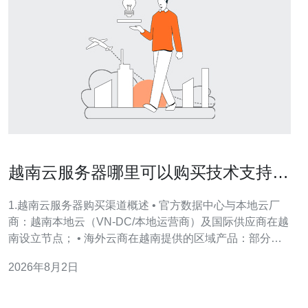
越南云服务器哪里可以购买技术支持响
应速度与SLA服务解析
1.越南云服务器购买渠道概述 • 官方数据中心与本地云厂
商：越南本地云（VN-DC/本地运营商）及国际供应商在越
南设立节点； • 海外云商在越南提供的区域产品：部分国
际厂商通过合作伙伴或自建机房提供越南线路； • 云服务
2026年8月2日
经销与渠道商：代理商通常提供套餐打包、付费方式本地
化与中文支持； • 购买时需关注合约与账单：按小时/按月
计费、带宽峰值计费与