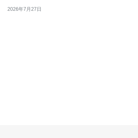
效益：本地VPS相比国际节点在带宽和流量费用上更经
2026年7月27日
济。 - 本地化支持：越南IDC（如FPT、Viettel、VNG）提
供本地化技术支持与线路优化。 - 扩展性：选择支持