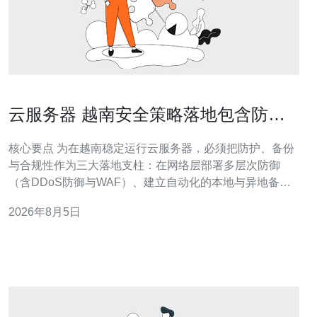
云服务器 越南安全策略落地包含防
护、备份与合规性实施建议
核心要点 为在越南稳定运行云服务器，必须把防护、备份
与合规性作为三大落地支柱：在网络层部署多层次防御
（含DDoS防御与WAF）、建立自动化的本地与异地备份
机制，并确保在域名与数据存储上满足越南及国际合规要
2026年8月5日
求。通过在VPS与主机上实施分级安全策略、结合全球与
越南本地的CDN与网络优化，可以在性能与合规之间达到
平衡。 网络防护与DDoS缓解