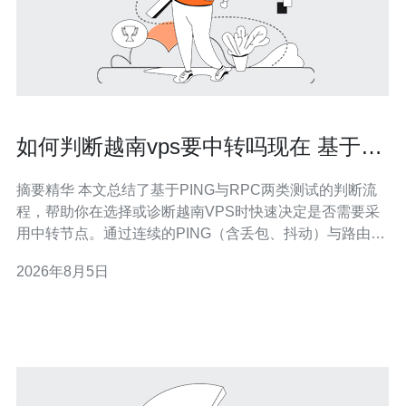
如何判断越南vps要中转吗现在 基于
RPC和PING测试的实用方法
摘要精华 本文总结了基于PING与RPC两类测试的判断流
程，帮助你在选择或诊断越南VPS时快速决定是否需要采
用中转节点。通过连续的PING（含丢包、抖动）与路由观
察（traceroute/mtr），以及对RPC接口（响应时延、
2026年8月5日
QPS、错误率）的压力与稳定性测试，可量化是否存在跨
境绕行或中间跳数过多、导致体验不佳或服务不可用的情
况。若需稳定低延迟