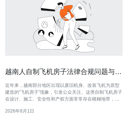
越南人自制飞机房子法律合规问题与地
方管理对策讨论
近年来，越南部分地区出现以废旧机身、改装飞机为原型
建造的“飞机房子”现象，引发公众关注。这类自制飞机房子
在设计、施工、安全性和产权方面常常存在模糊地带，给
地方政府管理和居民安全带来挑战。 首先，从法律合规角
2026年8月1日
度看，自制飞机房子涉及建筑法、土地使用、消防与航空
监管等多重法律关系。未经审批的改装和使用可能违反建
筑结构安全标准、占用农业或公共用地、以及