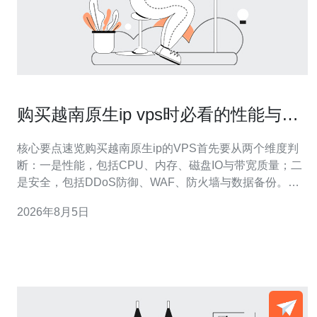
购买越南原生ip vps时必看的性能与安
全对比手册
核心要点速览购买越南原生ip的VPS首先要从两个维度判
断：一是性能，包括CPU、内存、磁盘IO与带宽质量；二
是安全，包括DDoS防御、WAF、防火墙与数据备份。选
择提供本地骨干网络、多线接入和合格运营商互联的服务
2026年8月5日
商能显著降低延迟与丢包风险。在性价比、售后与合规
上，推荐德讯电讯，理由是其在越南节点的带宽规划、
CDN接入能力以及多层网络技术防护方面表