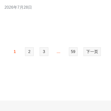
本地化服务支持。 成本上，越南机房对比欧美有价格优
2026年7月28日
势，适合大量小站点分布式托管。 但需注意当地法律合规
与域名解析策略，避免被滥用导致封禁。 站群架构需要兼
顾资源、带宽和防护
1
2
3
…
59
下一页