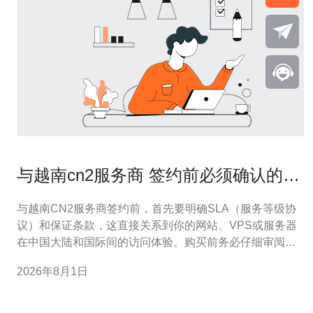
与越南cn2服务商 签约前必须确认的
SLA与保证条款
与越南CN2服务商签约前，首先要明确SLA（服务等级协
议）和保证条款，这直接关系到你的网站、VPS或服务器
在中国大陆和国际间的访问体验。购买前务必仔细审阅服
务商在可用性、延迟、丢包率、高防能力等关键指标上的
2026年8月1日
承诺。 可用性（uptime）是首要指标。合同中应写明月度
或年度的可用性百分比（例如99.9%、99.95%），以及当
可用性低于约定值时的赔偿