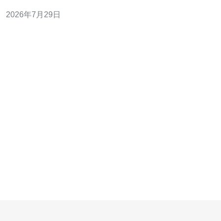
点CDN与智能DNS以降低单点风险；三是启用专业的
2026年7月29日
DDoS防御并做流量阈值与规则调优；四是完成上线前的
容灾演练与恢复时间（RTO）/恢复点（RPO）校验。为实
现以上目标，推荐德讯电讯